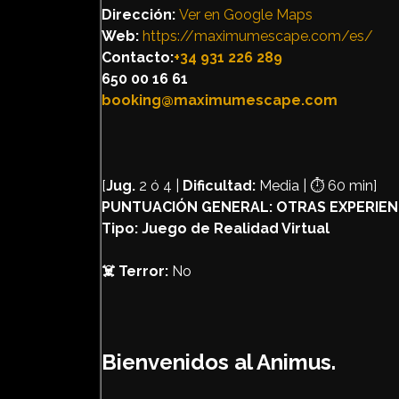
Dirección:
Ver en Google Maps
Web:
https://maximumescape.com/es/
Contacto:
+34 931 226 289
650 00 16 61
booking@maximumescape.com
[
Jug.
2 ó 4 |
Dificultad:
Media | ⏱️ 60 min]
PUNTUACIÓN GENERAL:
OTRAS EXPERIEN
Tipo: Juego de Realidad Virtual
☠️ Terror:
No
Bienvenidos al Animus.