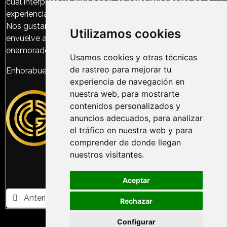
cual interpreta un gran papel, es parte importante de la
experiencia y nosotros lo hemos exprimido al máximo!
Nos gustaría también destacar ese “halo mágico” que
Utilizamos cookies
envuelve a toda esta historia y que a nosotros nos ha
enamorado.
Usamos cookies y otras técnicas
de rastreo para mejorar tu
Enhorabuena!
experiencia de navegación en
nuestra web, para mostrarte
contenidos personalizados y
anuncios adecuados, para analizar
el tráfico en nuestra web y para
comprender de donde llegan
nuestros visitantes.
Aceptar
Artículo anterior: ▷ Escape or Die | TRAS LA CIUDAD PE
Artículo siguiente: Mayto Kingdom | LA
Anterior
Siguiente
Rechazar
Configurar