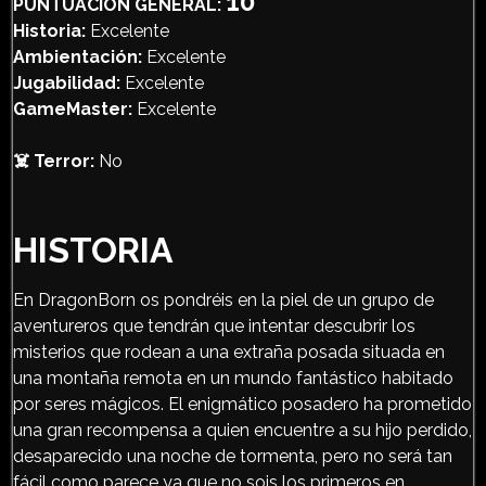
10
PUNTUACIÓN GENERAL:
Historia:
Excelente
Ambientación:
Excelente
Jugabilidad:
Excelente
GameMaster:
Excelente
☠️ Terror:
No
HISTORIA
En DragonBorn os pondréis en la piel de un grupo de
aventureros que tendrán que intentar descubrir los
misterios que rodean a una extraña posada situada en
una montaña remota en un mundo fantástico habitado
por seres mágicos. El enigmático posadero ha prometido
una gran recompensa a quien encuentre a su hijo perdido,
desaparecido una noche de tormenta, pero no será tan
fácil como parece ya que no sois los primeros en