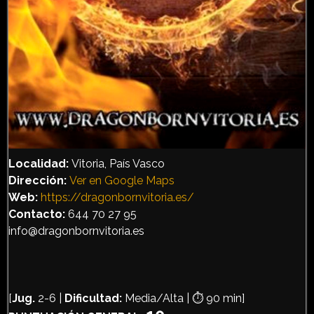
Localidad:
Vitoria, País Vasco
Dirección
:
Ver en Google Maps
Web:
https://dragonbornvitoria.es/
Contacto:
644 70 27 95
info@dragonbornvitoria.es
[
Jug.
2-6 |
Dificultad:
Media/Alta | ⏱️ 90 min]