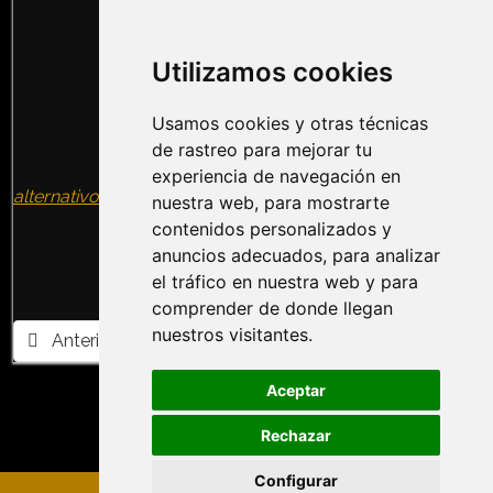
TWITCH
:Entrevistas,
Terror Nights, VideoJuegos,
Utilizamos cookies
Concursos, Eventos
Usamos cookies y otras técnicas
TIKTOK
:Vídeos, Humor,
de rastreo para mejorar tu
Información, Ocio
experiencia de navegación en
alternativo
nuestra web, para mostrarte
contenidos personalizados y
anuncios adecuados, para analizar
el tráfico en nuestra web y para
comprender de donde llegan
nuestros visitantes.
Artículo anterior: MACABRE SCREAM PARK
Artículo siguiente: OKTOBER ESCAPE FES
Anterior
Siguiente
Aceptar
Rechazar
Configurar