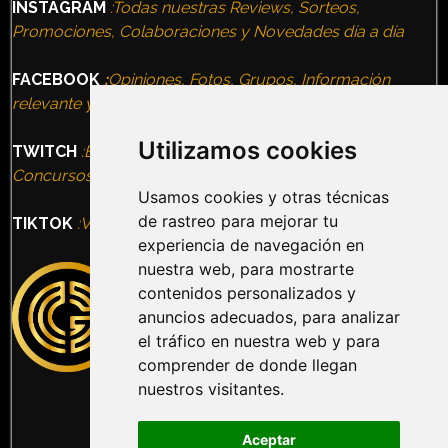
INSTAGRAM
:Todas nuestras Reviews, Sorteos,
Promociones, Colaboraciones y Novedades día a día
FACEBOOK
:
Opiniones, Fotos, Grupos, Información
relevante y todas nuestras Experiencias
Utilizamos cookies
TWITCH
:Entrevistas, Terror Nights, VideoJuegos,
Concursos, Eventos
Usamos cookies y otras técnicas
de rastreo para mejorar tu
TIKTOK
:Vídeos, Humor, Información, Ocio alternativo
experiencia de navegación en
nuestra web, para mostrarte
contenidos personalizados y
anuncios adecuados, para analizar
el tráfico en nuestra web y para
comprender de donde llegan
nuestros visitantes.
Aceptar