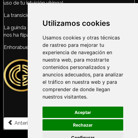
uso de tu intuición vikinga!
La transición entre estancias nos ha parecido brutal.
Utilizamos cookies
La guinda al pastel de la aventura, en la estancia final,
nos ha flipado completamente.
Usamos cookies y otras técnicas
de rastreo para mejorar tu
Enhorabuena chicos!
experiencia de navegación en
nuestra web, para mostrarte
contenidos personalizados y
anuncios adecuados, para analizar
el tráfico en nuestra web y para
comprender de donde llegan
nuestros visitantes.
Aceptar
Artículo anterior: ▷ Opinión The Broken Hour | EL TREN
Artículo siguiente: ▷ Opinión Addams H
Anterior
Siguiente
Rechazar
Configurar