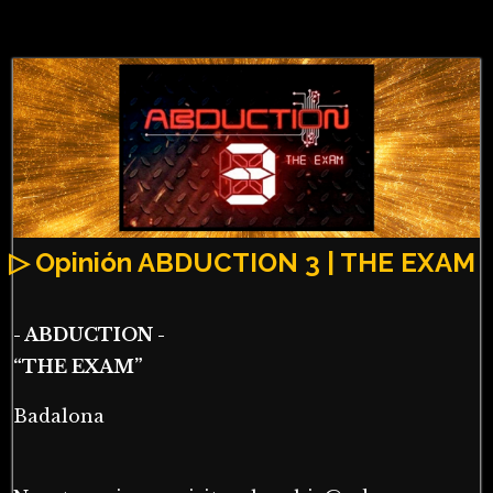
▷ Opinión ABDUCTION 3 | THE EXAM
- ABDUCTION -
“THE EXAM”
Badalona
⠀⠀⠀ ⠀⠀⠀ ⠀⠀ ⠀⠀⠀ ⠀⠀⠀ ⠀⠀ ⠀⠀⠀ ⠀⠀⠀