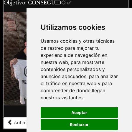
Objetivo: CONSEGUIDO ✅
Utilizamos cookies
Usamos cookies y otras técnicas
de rastreo para mejorar tu
experiencia de navegación en
nuestra web, para mostrarte
contenidos personalizados y
anuncios adecuados, para analizar
el tráfico en nuestra web y para
comprender de donde llegan
nuestros visitantes.
Aceptar
Artículo anterior: ▷ Opinión Fear | ZOMBIE OUTBREAK
Artículo siguiente: ▷ Opinión Openmind | 
Anterior
Siguiente
Rechazar